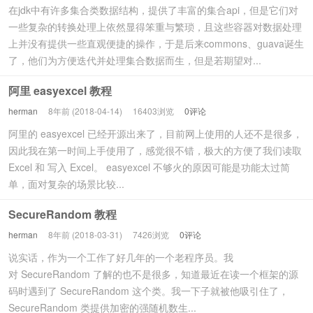
在jdk中有许多集合类数据结构，提供了丰富的集合api，但是它们对
一些复杂的转换处理上依然显得笨重与繁琐，且这些容器对数据处理
上并没有提供一些直观便捷的操作，于是后来commons、guava诞生
了，他们为方便迭代并处理集合数据而生，但是若期望对...
阿里 easyexcel 教程
herman
8年前 (2018-04-14)
16403浏览
0评论
阿里的 easyexcel 已经开源出来了，目前网上使用的人还不是很多，
因此我在第一时间上手使用了，感觉很不错，极大的方便了我们读取
Excel 和 写入 Excel。 easyexcel 不够火的原因可能是功能太过简
单，面对复杂的场景比较...
SecureRandom 教程
herman
8年前 (2018-03-31)
7426浏览
0评论
说实话，作为一个工作了好几年的一个老程序员。我
对 SecureRandom 了解的也不是很多，知道最近在读一个框架的源
码时遇到了 SecureRandom 这个类。我一下子就被他吸引住了，
SecureRandom 类提供加密的强随机数生...