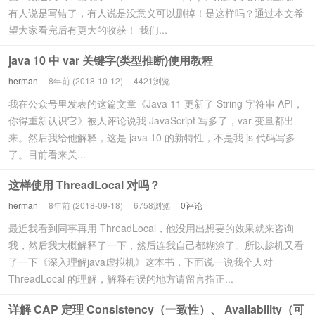
有人说是写错了，有人说是没意义可以删掉！是这样吗？通过本文希
望大家看完后有更大的收获！ 我们...
java 10 中 var 关键字(类型推断)使用教程
herman
8年前 (2018-10-12)
4421浏览
我在公众号里发表的这篇文章《Java 11 更新了 String 字符串 API，
你得重新认识它》被人评论说我 JavaScript 写多了，var 变量都出
来。然后我给他解释，这是 java 10 的新特性，不是我 js 代码写多
了。目前看来关...
这样使用 ThreadLocal 对吗？
herman
8年前 (2018-09-18)
6758浏览
0评论
最近我看到同事再用 ThreadLocal，他没用出想要的效果就来咨询
我，然后我大概解释了一下，然后连我自己都糊涂了。所以趁机又看
了一下《深入理解java虚拟机》这本书，下面说一说我个人对
ThreadLocal 的理解，解释有误的地方请留言指正...
详解 CAP 定理 Consistency（一致性）、 Availability（可