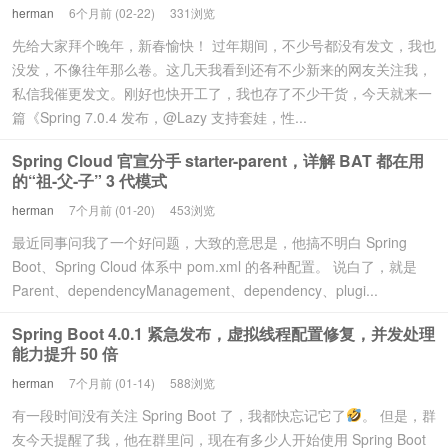
herman
6个月前 (02-22)
331浏览
先给大家拜个晚年，新春愉快！ 过年期间，不少号都没有发文，我也
没发，不像往年那么卷。这几天我看到还有不少新来的网友关注我，
私信我催更发文。刚好也快开工了，我也存了不少干货，今天就来一
篇《Spring 7.0.4 发布，@Lazy 支持套娃，性...
Spring Cloud 官宣分手 starter-parent，详解 BAT 都在用
的“祖-父-子” 3 代模式
herman
7个月前 (01-20)
453浏览
最近同事问我了一个好问题，大致的意思是，他搞不明白 Spring
Boot、Spring Cloud 体系中 pom.xml 的各种配置。 说白了，就是
Parent、dependencyManagement、dependency、plugi...
Spring Boot 4.0.1 紧急发布，虚拟线程配置修复，并发处理
能力提升 50 倍
herman
7个月前 (01-14)
588浏览
有一段时间没有关注 Spring Boot 了，我都快忘记它了
。 但是，群
友今天提醒了我，他在群里问，现在有多少人开始使用 Spring Boot