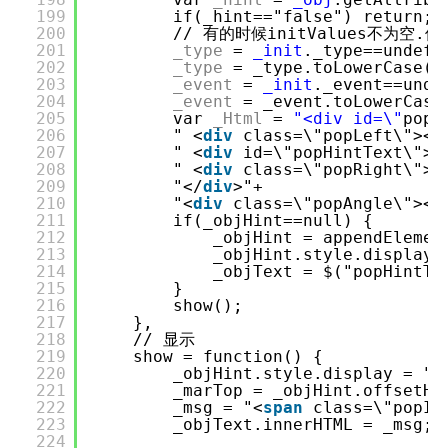
199
if(_hint=="false") return;
200
// 有的时候initValues不为空
201
_type
=
_init
._type==undefi
202
_type
= _type.toLowerCase()
203
_event
=
_init
._event==unde
204
_event
= _event.toLowerCas
205
var
_Html
=
"<div id=\"
popH
206
" <
div
class=\"popLeft\"></
207
" <
div
id=\"popHintText\"><
208
" <
div
class=\"popRight\"><
209
"</
div
>"+
210
"<
div
class=\"popAngle\"><
s
211
if(_objHint==null) {
212
_objHint = appendElemen
213
_objHint.style.display 
214
_objText = $("popHintTe
215
}
216
show();
217
},
218
// 显示
219
show = function() {
220
_objHint.style.display = ""
221
_marTop = _objHint.offsetHe
222
_msg = "<
span
class=\"popIc
223
_objText.innerHTML = _msg;
224