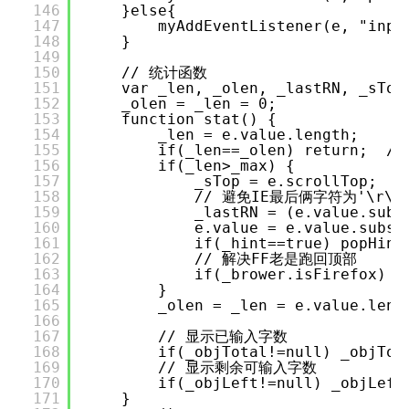
146
}else{
147
myAddEventListener(e, "inpu
148
}
149
150
// 统计函数
151
var _len, _olen, _lastRN, _sTop
152
_olen = _len = 0;
153
function stat() {
154
_len = e.value.length;
155
if(_len==_olen) return
156
if(_len>_max) {
157
_sTop = e.scrollTop;
158
// 避免IE最后俩字符为'\r\n
159
_lastRN = (e.value.subs
160
e.value = e.value.subst
161
if(_hint==true) popH
162
// 解决FF老是跑回顶部
163
if(_brower.isFirefox) e
164
}
165
_olen = _len = e.value.leng
166
167
// 显示已输入字数
168
if(_objTotal!=null) _objTot
169
// 显示剩余可输入字数
170
if(_objLeft!=null) _objLeft
171
}