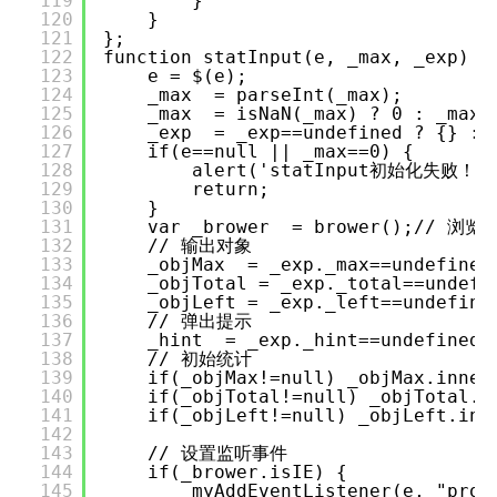
119
}
120
}
121
};
122
function statInput(e, _max, _exp) {
123
e = $(e);
124
_max = parseInt(_max);
125
_max = isNaN(_max) ? 0 : _max;
126
_exp = _exp==undefined ? {} : 
127
if(e==null || _max==0) {
128
alert('statInput初始化失败！')
129
return;
130
}
131
var _brower = brower();// 浏览
132
// 输出对象
133
_objMax = _exp._max==undefined
134
_objTotal = _exp._total==undefi
135
_objLeft = _exp._left==undefine
136
// 弹出提示
137
_hint = _exp._hint==undefined 
138
// 初始统计
139
if(_objMax!=null) _objMax.inner
140
if(_objTotal!=null) _objTotal.i
141
if(_objLeft!=null) _objLeft.inn
142
143
// 设置监听事件
144
if(_brower.isIE) {
145
myAddEventListener(e, "prop