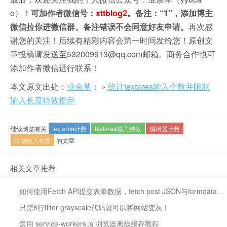
o）！
可加作者微信号：
xttblog2
。备注：“1”，添加博主
微信拉你进微信群。备注错误不会同意好友申请。
再次感
谢您的关注！后续有精彩内容会第一时间发给您！原创文
章投稿请发送至532009913@qq.com邮箱。商务合作也可
添加作者微信进行联系！
本文原文出处：
业余草
： »
统计textarea输入个数并限制
输入长度特效提示
继续浏览有关
textarea计数
textarea输入特效
编辑器计数
限制输入长度
的文章
相关文章推荐
如何使用Fetch API提交表单数据，fetch post JSON与formdata、文件上传实践
只需6行filter grayscale代码就可以将网站变灰！
禁用 service-workers.js 浏览器离线缓存教程