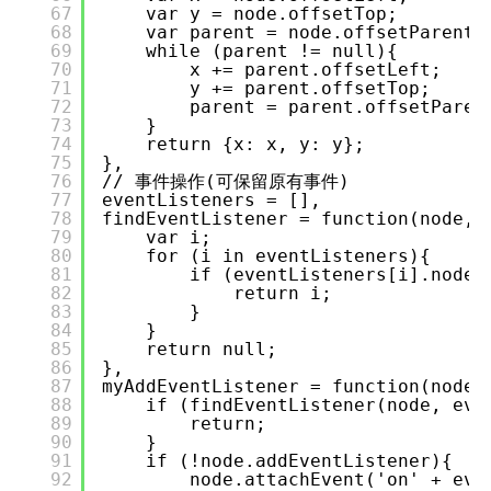
67
var y = node.offsetTop;
68
var parent = node.offsetParent;
69
while (parent != null){
70
x += parent.offsetLeft;
71
y += parent.offsetTop;
72
parent = parent.offsetParen
73
}
74
return {x: x, y: y};
75
},
76
// 事件操作(可保留原有事件)
77
eventListeners = [],
78
findEventListener = function(node, 
79
var i;
80
for (i in eventListeners){
81
if (eventListeners[i].node
82
return i;
83
}
84
}
85
return null;
86
},
87
myAddEventListener = function(node,
88
if (findEventListener(node, eve
89
return;
90
}
91
if (!node.addEventListener){
92
node.attachEvent('on' + eve