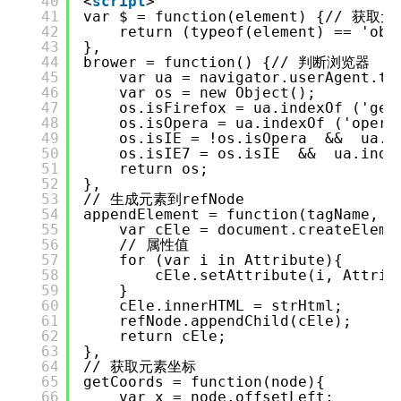
40
<
script
>
41
var $ = function(element) {// 获取元
42
return (typeof(element) == 'obj
43
},
44
brower = function() {// 判断浏览器
45
var ua = navigator.userAgent.to
46
var os = new Object();
47
os.isFirefox = ua.indexOf ('gec
48
os.isOpera = ua.indexOf ('opera
49
os.isIE = !os.isOpera && ua.in
50
os.isIE7 = os.isIE && ua.index
51
return os;
52
},
53
// 生成元素到refNode
54
appendElement = function(tagName, A
55
var cEle = document.createEleme
56
// 属性值
57
for (var i in Attribute){
58
cEle.setAttribute(i, Attrib
59
}
60
cEle.innerHTML = strHtml;
61
refNode.appendChild(cEle);
62
return cEle;
63
},
64
// 获取元素坐标
65
getCoords = function(node){
66
var x = node.offsetLeft;