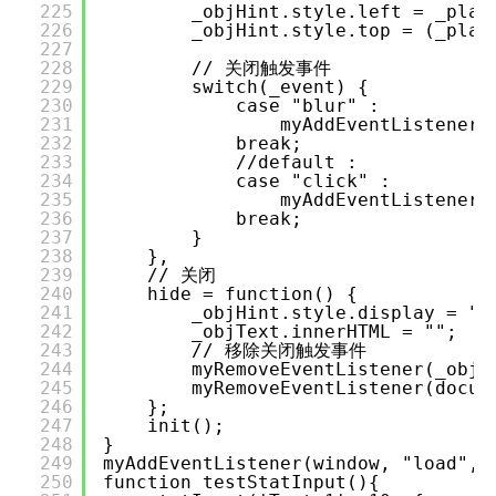
225
_objHint.style.left = _plac
226
_objHint.style.top = (_plac
227
228
// 关闭触发事件
229
switch(_event) {
230
case "blur" :
231
myAddEventListener(
232
break;
233
//default :
234
case "click" :
235
myAddEventListener(
236
break;
237
}
238
},
239
// 关闭
240
hide = function() {
241
_objHint.style.display = "n
242
_objText.innerHTML = "";
243
// 移除关闭触发事件
244
myRemoveEventListener(_obj,
245
myRemoveEventListener(docum
246
};
247
init();
248
}
249
myAddEventListener(window, "load", 
250
function testStatInput(){