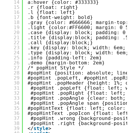
14
a:hover {color: #333333}
15
.r {float: right}
16
.l {float: left}
17
.b {font-weight: bold}
18
.gray {color: #666666; margin-top: 
19
.light {color:#FF6600; margin: 0 5p
20
.case {display: block; padding: 0 2
21
.title {display:block; padding: .5e
22
.call {display:block;}
23
.key {display: block; width: 6em; f
24
.type {display: block; width: 6em; 
25
.info {padding-left: 2em}
26
.demo {margin-bottom: 2em}
27
/* popHint Style */
28
#popHint {position: absolute; line-
29
#popHint .popLeft, #popHint .popRig
30
#popHint .popHeader {height: 1%; ov
31
#popHint .popLeft {float: left; wi
32
#popHint .popRight {float: left; w
33
#popHint .popAngle {clear: both; p
34
#popHint .popAngle span {position:
35
#popHintText {float: left; color: #
36
#popHintText .popIcon {float: left;
37
#popHint .wrong {background-positi
38
#popHint .right {background-positi
39
</
style
>