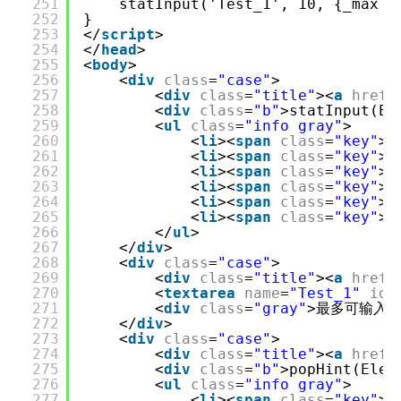
251
statInput('Test_1', 10, {_max :
252
}
253
</
script
>
254
</
head
>
255
<
body
>
256
<
div
class
=
"case"
>
257
<
div
class
=
"title"
><
a
href
=
258
<
div
class
=
"b"
>statInput(El
259
<
ul
class
=
"info gray"
>
260
<
li
><
span
class
=
"key"
>E
261
<
li
><
span
class
=
"key"
>M
262
<
li
><
span
class
=
"key"
>o
263
<
li
><
span
class
=
"key"
>o
264
<
li
><
span
class
=
"key"
>o
265
<
li
><
span
class
=
"key"
>H
266
</
ul
>
267
</
div
>
268
<
div
class
=
"case"
>
269
<
div
class
=
"title"
><
a
href
=
270
<
textarea
name
=
"Test_1"
id
=
271
<
div
class
=
"gray"
>最多可输入<
272
</
div
>
273
<
div
class
=
"case"
>
274
<
div
class
=
"title"
><
a
href
=
275
<
div
class
=
"b"
>popHint(Elem
276
<
ul
class
=
"info gray"
>
277
<
li
><
span
class
=
"key"
>E