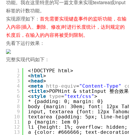
功能。我在这里特意的写一篇文章来实现textarea或input
标签的计数功能。
实现原理如下：
首先需要实现键盘事件的监听功能，在输
入内容(插入、删除、修改)时进行长度统计，达到规定的
长度后，在输入的内容将被受到限制。
先看下运行效果：
完整实现代码如下：
1
<!DOCTYPE html>
2
<
html
>
3
<
head
>
4
<
meta
http-equiv
=
"Content-Type"
con
5
<
title
>POPHint & statInput 整合效果</
6
<
style
type
=
"text/css"
>
7
* {padding: 0; margin: 0}
8
body {margin: 30em; font: 12px Taho
9
input, textarea {font: 12px Tahoma;
10
textarea {padding: 5px; line-height
11
p {margin: 1em 0}
12
li {height: 1%; overflow: hidden; l
13
a {color: #666666; text-decoration: