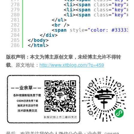
278
<
li
><
span
class
=
"key"
>H
279
<
li
><
span
class
=
"key"
>T
280
<
li
><
span
class
=
"key"
>E
281
</
ul
>
282
<
br
/>
283
<
span
style
=
"color: #333333
284
</
div
>
285
</
body
>
286
</
html
>
版权声明：本文为博主原创文章，未经博主允许不得转
载
。原文地址：
http://www.xttblog.com/?p=459
最后，欢迎关注我的个人微信公众号：业余草（yyuca