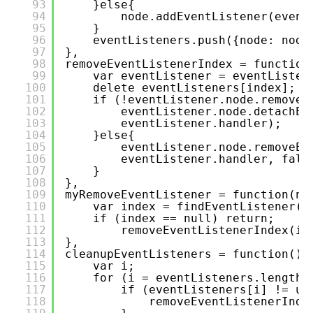
93
}else{
94
node.addEventListener(event
95
}
96
eventListeners.push({node: node
97
},
98
removeEventListenerIndex = function
99
var eventListener = eventListen
100
delete eventListeners[index];
101
if (!eventListener.node.removeE
102
eventListener.node.detachEv
103
eventListener.handler);
104
}else{
105
eventListener.node.removeEv
106
eventListener.handler, fals
107
}
108
},
109
myRemoveEventListener = function(no
110
var index = findEventListener(n
111
if (index == null) return;
112
removeEventListenerIndex(in
113
},
114
cleanupEventListeners = function(){
115
var i;
116
for (i = eventListeners.length;
117
if (eventListeners[i] != un
118
removeEventListenerInde