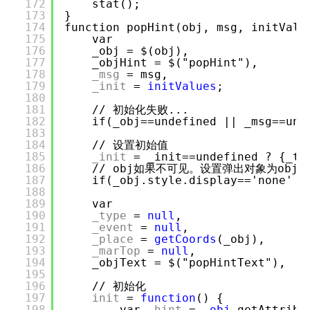
172
stat();
173
}
174
function popHint(obj, msg, initValu
175
var
176
_obj = $(obj),
177
_objHint = $("popHint"),
178
_msg
= msg,
179
_init
=
initValues
;
180
181
// 初始化失败...
182
if(_obj==undefined || _msg==und
183
184
// 设置初始值
185
_init
= _init==undefined ? {_ty
186
// obj如果不可见。设置弹出对象为obj
187
if(_obj.style.display=='none' |
188
189
var
190
_type
=
null
,
191
_event
=
null
,
192
_place
=
getCoords
(_obj),
193
_marTop
=
null
,
194
_objText = $("popHintText"),
195
196
// 初始化
197
init
=
function
() {
198
var
_hint
=
_obj
.getAttribu