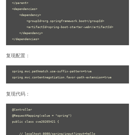
</parent>

<dependencies>

    <dependency>

        <groupId>org.springframework.boot</groupId>

        <artifactId>spring-boot-starter-web</artifactId>

    </dependency>

</dependencies>
复现配置：
spring.mvc.pathmatch.use-suffix-pattern=true

spring.mvc.contentnegotiation.favor-path-extension=true
复现代码：
@Controller

@RequestMapping(value = "spring")

public class cve20205421 {

    // localhost:8080/spring/input?input=hello
