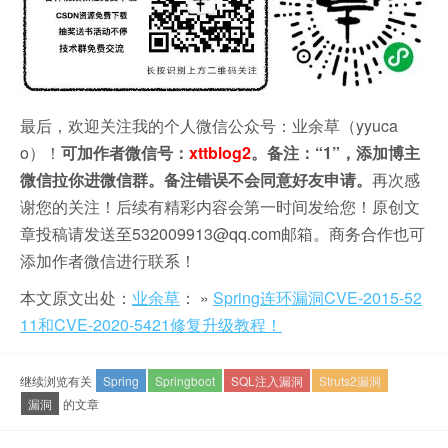
最后，欢迎关注我的个人微信公众号：业余草（yyuca
o）！
可加作者微信号：
xttblog2
。备注：“1”，添加博主
微信拉你进微信群。备注错误不会同意好友申请。
再次感
谢您的关注！后续有精彩内容会第一时间发给您！原创文
章投稿请发送至532009913@qq.com邮箱。商务合作也可
添加作者微信进行联系！
本文原文出处：
业余草
： »
Spring连环漏洞CVE-2015-52
11和CVE-2020-5421修复升级教程！
继续浏览有关
Spring
Springboot
SQL注入漏洞
Struts2漏洞
漏洞
的文章