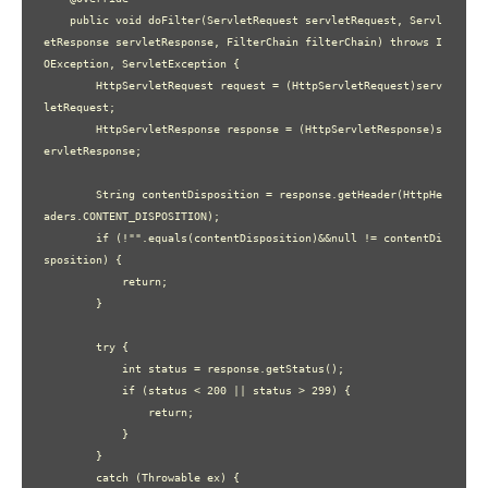
    public void doFilter(ServletRequest servletRequest, Servl
etResponse servletResponse, FilterChain filterChain) throws I
OException, ServletException {

        HttpServletRequest request = (HttpServletRequest)serv
letRequest;

        HttpServletResponse response = (HttpServletResponse)s
ervletResponse;

        String contentDisposition = response.getHeader(HttpHe
aders.CONTENT_DISPOSITION);

        if (!"".equals(contentDisposition)&&null != contentDi
sposition) {

            return;

        }

        try {

            int status = response.getStatus();

            if (status < 200 || status > 299) {

                return;

            }

        }

        catch (Throwable ex) {
