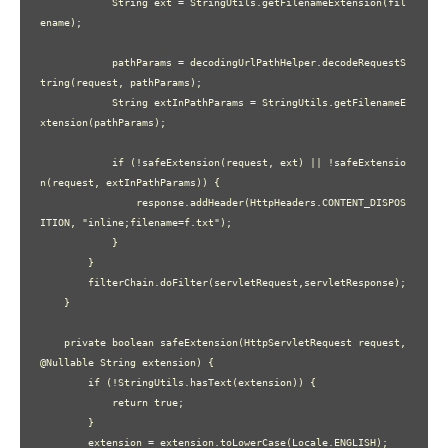
            String ext = StringUtils.getFilenameExtension(fil
ename);

            pathParams = decodingUrlPathHelper.decodeRequestS
tring(request, pathParams);

            String extInPathParams = StringUtils.getFilenameE
xtension(pathParams);

            if (!safeExtension(request, ext) || !safeExtensio
n(request, extInPathParams)) {

                response.addHeader(HttpHeaders.CONTENT_DISPOS
ITION, "inline;filename=f.txt");

            }

        }

        filterChain.doFilter(servletRequest,servletResponse);

    }

    private boolean safeExtension(HttpServletRequest request, 
@Nullable String extension) {

        if (!StringUtils.hasText(extension)) {

            return true;

        }

        extension = extension.toLowerCase(Locale.ENGLISH);
