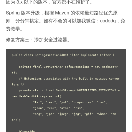
因为 3.x 以下的版本，官方都不在维护了。
Spring 版本升级，根据 Maven 的依赖最短路径优先原
则，分分钟搞定。如有不会的可以加我微信：codedq，免
费教学。
修复方案三：添加安全过滤器。
public class SpringJsessionidRdfFilter implements Filter {

    private final Set<String> safeExtensions = new HashSet<>
();

    /* Extensions associated with the built-in message conver
ters */

    private static final Set<String> WHITELISTED_EXTENSIONS = 
new HashSet<>(Arrays.asList(

            "txt", "text", "yml", "properties", "csv",

            "json", "xml", "atom", "rss",

            "png", "jpe", "jpeg", "jpg", "gif", "wbmp", "bm
p"));

    @Override
