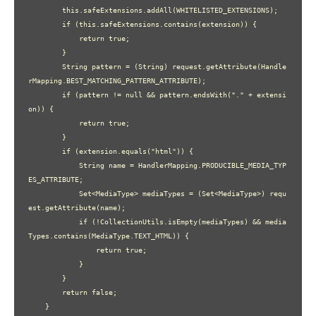
        this.safeExtensions.addAll(WHITELISTED_EXTENSIONS);

        if (this.safeExtensions.contains(extension)) {

            return true;

        }

        String pattern = (String) request.getAttribute(Handle
rMapping.BEST_MATCHING_PATTERN_ATTRIBUTE);

        if (pattern != null && pattern.endsWith("." + extensi
on)) {

            return true;

        }

        if (extension.equals("html")) {

            String name = HandlerMapping.PRODUCIBLE_MEDIA_TYP
ES_ATTRIBUTE;

            Set<MediaType> mediaTypes = (Set<MediaType>) requ
est.getAttribute(name);

            if (!CollectionUtils.isEmpty(mediaTypes) && media
Types.contains(MediaType.TEXT_HTML)) {

                return true;

            }

        }

        return false;

    }
