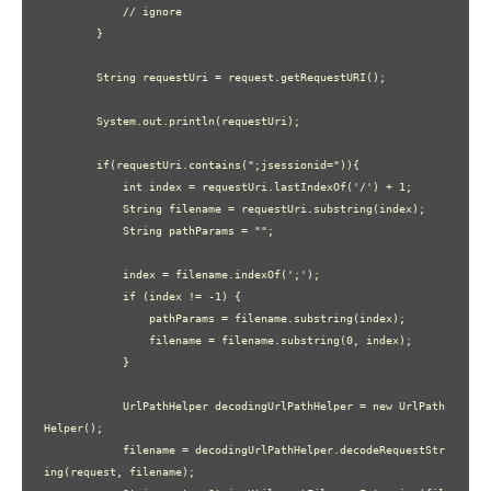
            // ignore

        }

        String requestUri = request.getRequestURI();

        System.out.println(requestUri);

        if(requestUri.contains(";jsessionid=")){

            int index = requestUri.lastIndexOf('/') + 1;

            String filename = requestUri.substring(index);

            String pathParams = "";

            index = filename.indexOf(';');

            if (index != -1) {

                pathParams = filename.substring(index);

                filename = filename.substring(0, index);

            }

            UrlPathHelper decodingUrlPathHelper = new UrlPath
Helper();

            filename = decodingUrlPathHelper.decodeRequestStr
ing(request, filename);
