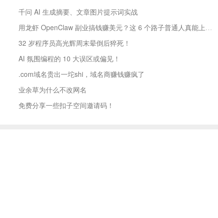
千问 AI 生成摘要、文章图片提示词实战
用龙虾 OpenClaw 副业搞钱赚美元？这 6 个路子普通人真能上手
32 岁程序员高光辉周末晕倒后猝死！
AI 氛围编程的 10 大误区或偏见！
.com域名贵出一坨shi，域名商赚钱赚疯了
业余草为什么不改网名
免费分享一些扣子空间邀请码！