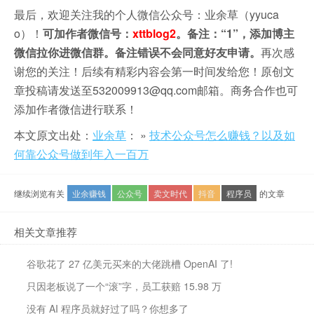
最后，欢迎关注我的个人微信公众号：业余草（yyuca
o）！
可加作者微信号：
xttblog2
。备注：“1”，添加博主
微信拉你进微信群。备注错误不会同意好友申请。
再次感
谢您的关注！后续有精彩内容会第一时间发给您！原创文
章投稿请发送至532009913@qq.com邮箱。商务合作也可
添加作者微信进行联系！
本文原文出处：
业余草
： »
技术公众号怎么赚钱？以及如
何靠公众号做到年入一百万
继续浏览有关
业余赚钱
公众号
卖文时代
抖音
程序员
的文章
相关文章推荐
谷歌花了 27 亿美元买来的大佬跳槽 OpenAI 了!
只因老板说了一个“滚”字，员工获赔 15.98 万
没有 AI 程序员就好过了吗？你想多了