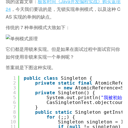
我的这篇文章：
极客时间《Java并发编程实战》购买返现
24
，今天我们要说的是，无锁实现单例模式，以及这种 C
AS 实现的单例的缺点。
传统的 7 种单例模式大致如下：
它们都是用锁来实现。但是如果在面试过程中面试官问你
如何使用非锁来实现一个单例呢？
答案就是下图这种实现。
1
public
class
Singleton {
2
private
static
final
AtomicRefer
3
=
new
AtomicReference<Si
4
private
Singleton() {
5
System.out.println(
"我被初始化
6
CasSingletonTest.objectcount
7
}
8
public
static
Singleton getInsta
9
for
(;;) {
10
Singleton singleton = IN
11
if
(
null
!= singleton) {