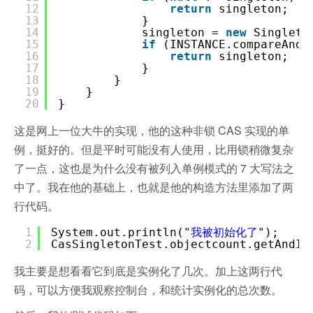
12
return
singleton;
13
}
14
singleton =
new
Singleto
15
if
(INSTANCE.compareAndS
16
return
singleton;
17
}
18
}
19
}
20
}
这是网上一位大牛的实现，他的这种非锁 CAS 实现的单
例，挺好的。但是平时可能没有人使用，比用锁稍微复杂
了一点，这也是为什么没有被列入单例模式的 7 大写法之
中了。我在他的基础上，也就是他的构造方法里添加了两
行代码。
1
System.out.println(
"我被初始化了"
);
2
CasSingletonTest.objectcount.getAndIn
我主要是想看看它到底是实例化了几次。加上这两行代
码，可以方便我观察控制台，和统计实例化的总次数。