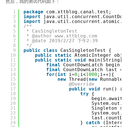
然后，我的测试代码如下：
1
package
com.xttblog.canal.test;
2
import
java.util.concurrent.CountDow
3
import
java.util.concurrent.atomic.A
4
/**
5
* CasSingletonTest
6
* @author www.xttblog.com
7
* @date 2019/2/27 下午2:39
8
*/
9
public
class
CasSingletonTest {
10
public
static
AtomicInteger obj
11
public
static
void
main(String[
12
final
CountDownLatch begin 
13
final
CountDownLatch last =
14
for
(
int
i=
0
;i<
1000
;i++){
15
new
Thread(
new
Runnable(
16
@Override
17
public
void
run() {
18
try
{
19
begin.await(
20
System.out.p
21
Singleton sb
22
System.out.p
23
last.countDo
24
}
catch
(Interru